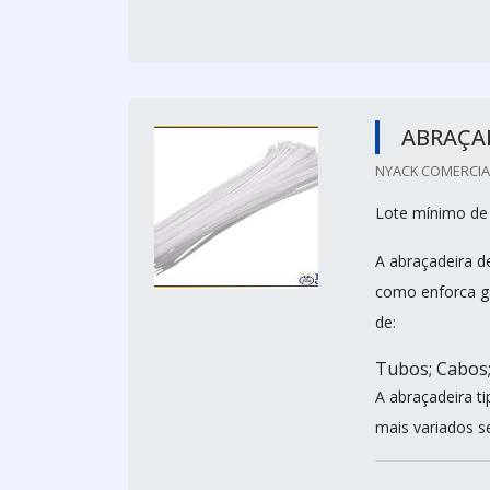
ABRAÇA
NYACK COMERCIAL 
Lote mínimo de
A abraçadeira 
como enforca ga
de:
Tubos; Cabos;
A abraçadeira t
mais variados s