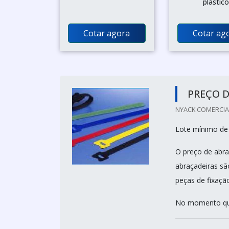
plástic
Cotar agora
Cotar ag
PREÇO D
NYACK COMERCIAL 
Lote mínimo de
O preço de abraç
abraçadeiras sã
peças de fixaçã
No momento que 