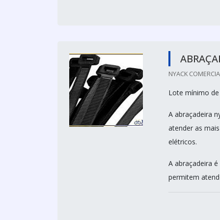
ABRAÇA
NYACK COMERCIAL 
Lote mínimo de
A abraçadeira n
atender as mai
elétricos.
A abraçadeira é
permitem atende